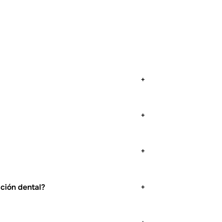
+
+
+
ción dental?
+