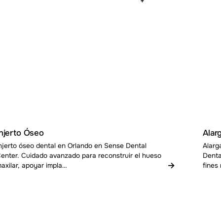
+
Injerto Óseo
Alar
njerto óseo dental en Orlando en Sense Dental
Alarg
enter. Cuidado avanzado para reconstruir el hueso
Denta
→
axilar, apoyar impla…
fines