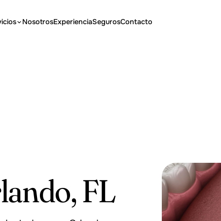
icios
Nosotros
Experiencia
Seguros
Contacto
lando, FL