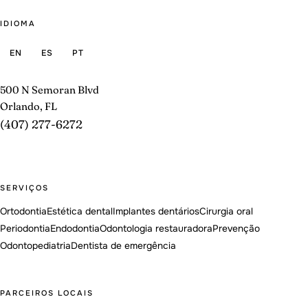
IDIOMA
EN
ES
PT
500 N Semoran Blvd
Orlando, FL
(407) 277-6272
SERVIÇOS
Ortodontia
Estética dental
Implantes dentários
Cirurgia oral
Periodontia
Endodontia
Odontologia restauradora
Prevenção
Odontopediatria
Dentista de emergência
PARCEIROS LOCAIS