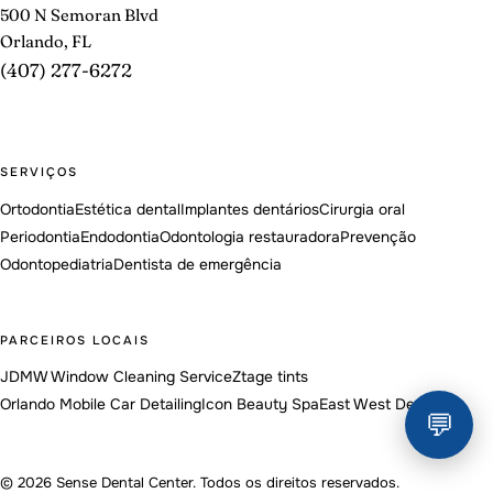
500 N Semoran Blvd
Orlando, FL
(407) 277-6272
SERVIÇOS
Ortodontia
Estética dental
Implantes dentários
Cirurgia oral
Periodontia
Endodontia
Odontologia restauradora
Prevenção
Odontopediatria
Dentista de emergência
PARCEIROS LOCAIS
JDMW Window Cleaning Service
Ztage tints
Orlando Mobile Car Detailing
Icon Beauty Spa
East West Dental
💬
© 2026 Sense Dental Center. Todos os direitos reservados.