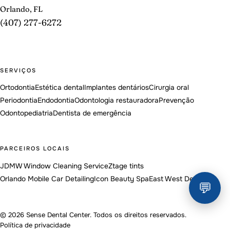
Orlando, FL
(407) 277-6272
SERVIÇOS
Ortodontia
Estética dental
Implantes dentários
Cirurgia oral
Periodontia
Endodontia
Odontologia restauradora
Prevenção
Odontopediatria
Dentista de emergência
PARCEIROS LOCAIS
JDMW Window Cleaning Service
Ztage tints
Orlando Mobile Car Detailing
Icon Beauty Spa
East West Dental
💬
© 2026 Sense Dental Center. Todos os direitos reservados.
Política de privacidade